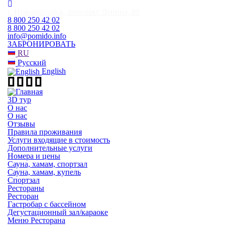
г. Новороссийск, проспект Ленина, 80
8 800 250 42 02
8 800 250 42 02
info@pomido.info
ЗАБРОНИРОВАТЬ
RU
Русский
English
3D тур
О нас
О нас
Отзывы
Правила проживания
Услуги входящие в стоимость
Дополнительные услуги
Номера и цены
Сауна, хамам, спортзал
Сауна, хамам, купель
Спортзал
Рестораны
Ресторан
Гастробар с бассейном
Дегустационный зал/караоке
Меню Ресторана