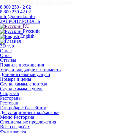
г. Новороссийск, проспект Ленина, 80
8 800 250 42 02
8 800 250 42 02
info@pomido.info
ЗАБРОНИРОВАТЬ
RU
Русский
English
3D тур
О нас
О нас
Отзывы
Правила проживания
Услуги входящие в стоимость
Дополнительные услуги
Номера и цены
Сауна, хамам, спортзал
Сауна, хамам, купель
Спортзал
Рестораны
Ресторан
Гастробар с бассейном
Дегустационный зал/караоке
Меню Ресторана
Специальные предложения
Всё о свадьбах
Фотогалерея