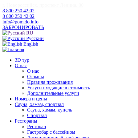
г. Новороссийск, проспект Ленина, 80
8 800 250 42 02
8 800 250 42 02
info@pomido.info
ЗАБРОНИРОВАТЬ
RU
Русский
English
3D тур
О нас
О нас
Отзывы
Правила проживания
Услуги входящие в стоимость
Дополнительные услуги
Номера и цены
Сауна, хамам, спортзал
Сауна, хамам, купель
Спортзал
Рестораны
Ресторан
Гастробар с бассейном
Дегустационный зал/караоке