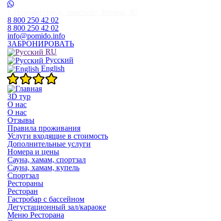
г. Новороссийск, проспект Ленина, 80
8 800 250 42 02
8 800 250 42 02
info@pomido.info
ЗАБРОНИРОВАТЬ
RU
Русский
English
3D тур
О нас
О нас
Отзывы
Правила проживания
Услуги входящие в стоимость
Дополнительные услуги
Номера и цены
Сауна, хамам, спортзал
Сауна, хамам, купель
Спортзал
Рестораны
Ресторан
Гастробар с бассейном
Дегустационный зал/караоке
Меню Ресторана