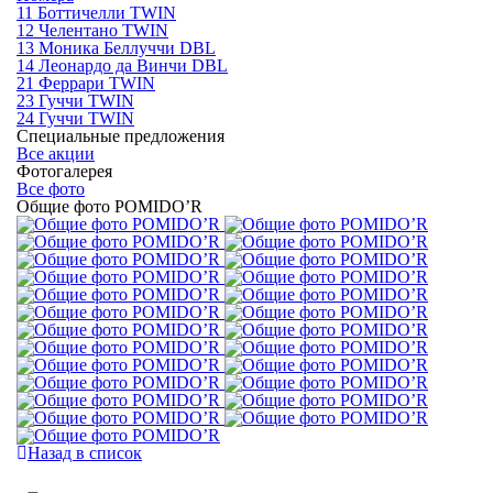
11 Боттичелли TWIN
12 Челентано TWIN
13 Моника Беллуччи DBL
14 Леонардо да Винчи DBL
21 Феррари TWIN
23 Гуччи TWIN
24 Гуччи TWIN
Специальные предложения
Все акции
Фотогалерея
Все фото
Общие фото POMIDO’R
Назад в список